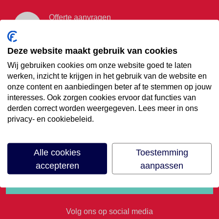
Offerte aanvragen
Vraag offerte aan
Deze website maakt gebruik van cookies
Wij gebruiken cookies om onze website goed te laten
€35,- korting op je
werken, inzicht te krijgen in het gebruik van de website en
onze content en aanbiedingen beter af te stemmen op jouw
volgende vakantie
interesses. Ook zorgen cookies ervoor dat functies van
derden correct worden weergegeven. Lees meer in ons
privacy- en cookiebeleid.
Meld je aan voor onze nieuwsbrief
Alle cookies
Toestemming
accepteren
aanpassen
Volg ons op social media