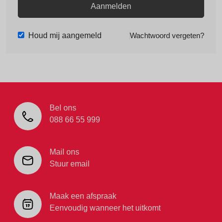
Aanmelden
Houd mij aangemeld
Wachtwoord vergeten?
Bel ons
088 66 55 999
Mail ons
Stuur email
Maak een afspraak
Eenvoudig wanneer het uitkomt