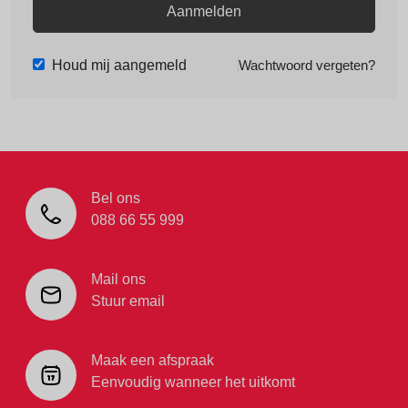
Aanmelden
Houd mij aangemeld
Wachtwoord vergeten?
Bel ons
088 66 55 999
Mail ons
Stuur email
Maak een afspraak
Eenvoudig wanneer het uitkomt