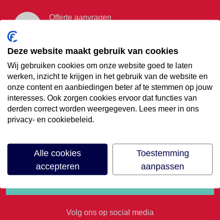
Offerte aanvragen
Vraag offerte aan
Deze website maakt gebruik van cookies
Wij gebruiken cookies om onze website goed te laten
€35,- korting op je
werken, inzicht te krijgen in het gebruik van de website en
onze content en aanbiedingen beter af te stemmen op jouw
volgende vakantie
interesses. Ook zorgen cookies ervoor dat functies van
derden correct worden weergegeven. Lees meer in ons
privacy- en cookiebeleid.
Meld je aan voor onze nieuwsbrief
Alle cookies
Toestemming
accepteren
aanpassen
Volg ons op social media