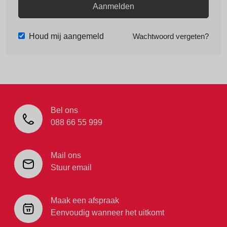
Aanmelden
Houd mij aangemeld
Wachtwoord vergeten?
Bel ons
088 66 55 999
Mail ons
Stuur email
Maak een afspraak
Eenvoudig wanneer het uitkomt