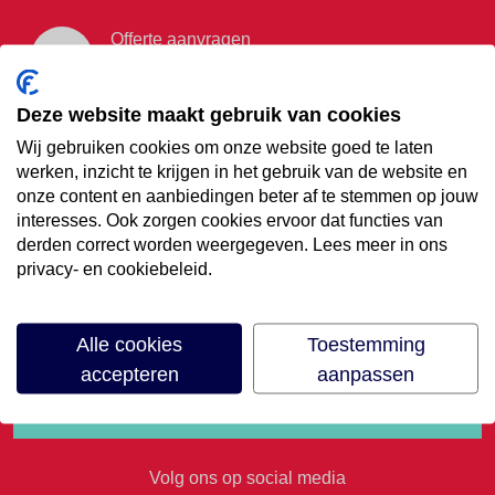
Offerte aanvragen
Vraag offerte aan
Deze website maakt gebruik van cookies
Wij gebruiken cookies om onze website goed te laten
€35,- korting op je
werken, inzicht te krijgen in het gebruik van de website en
onze content en aanbiedingen beter af te stemmen op jouw
volgende vakantie
interesses. Ook zorgen cookies ervoor dat functies van
derden correct worden weergegeven. Lees meer in ons
privacy- en cookiebeleid.
Meld je aan voor onze nieuwsbrief
Alle cookies
Toestemming
accepteren
aanpassen
Volg ons op social media