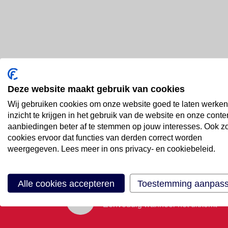
Deze website maakt gebruik van cookies
Bel ons
Wij gebruiken cookies om onze website goed te laten werken
088 66 55 999
inzicht te krijgen in het gebruik van de website en onze conte
aanbiedingen beter af te stemmen op jouw interesses. Ook z
cookies ervoor dat functies van derden correct worden
Mail ons
weergegeven. Lees meer in ons privacy- en cookiebeleid.
Stuur email
Alle cookies accepteren
Toestemming aanpas
Maak een afspraak
Eenvoudig wanneer het uitkomt