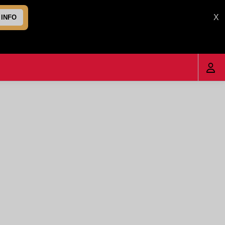
X
 INFO