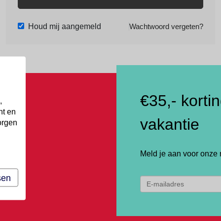
Houd mij aangemeld
Wachtwoord vergeten?
€35,- korti
,
nt en
vakantie
orgen
Meld je aan voor onze 
sen