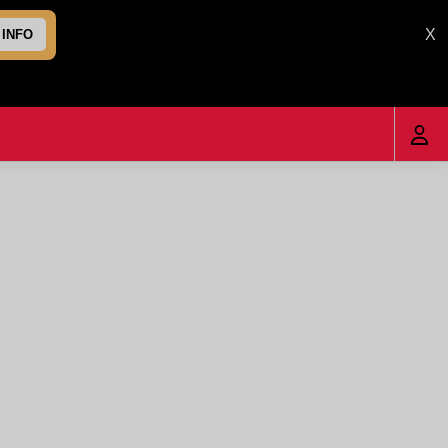
X
 INFO