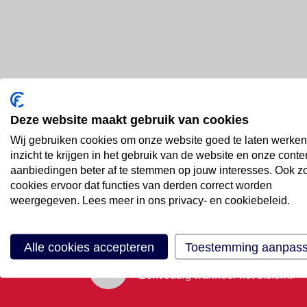
Deze website maakt gebruik van cookies
Bel ons
Wij gebruiken cookies om onze website goed te laten werken
088 66 55 999
inzicht te krijgen in het gebruik van de website en onze conte
aanbiedingen beter af te stemmen op jouw interesses. Ook z
cookies ervoor dat functies van derden correct worden
Mail ons
weergegeven. Lees meer in ons privacy- en cookiebeleid.
Stuur email
Alle cookies accepteren
Toestemming aanpas
Maak een afspraak
Eenvoudig wanneer het uitkomt