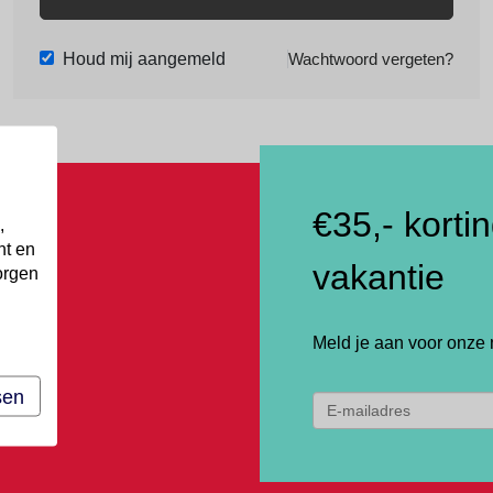
Houd mij aangemeld
Wachtwoord vergeten?
€35,- korti
,
nt en
vakantie
orgen
Meld je aan voor onze 
sen