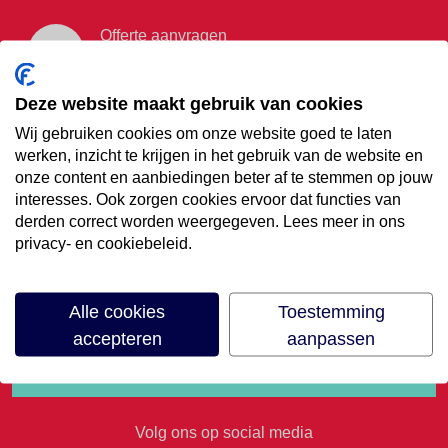
Offerte aanvragen
Vraag offerte aan
Deze website maakt gebruik van cookies
Wij gebruiken cookies om onze website goed te laten
€35,- korting op je
werken, inzicht te krijgen in het gebruik van de website en
onze content en aanbiedingen beter af te stemmen op jouw
volgende vakantie
interesses. Ook zorgen cookies ervoor dat functies van
derden correct worden weergegeven. Lees meer in ons
privacy- en cookiebeleid.
Meld je aan voor onze nieuwsbrief
Alle cookies
Toestemming
accepteren
aanpassen
Volg ons op social media