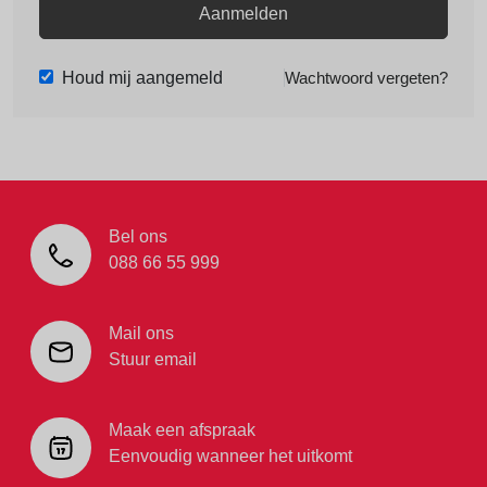
Aanmelden
Houd mij aangemeld
Wachtwoord vergeten?
Bel ons
088 66 55 999
Mail ons
Stuur email
Maak een afspraak
Eenvoudig wanneer het uitkomt