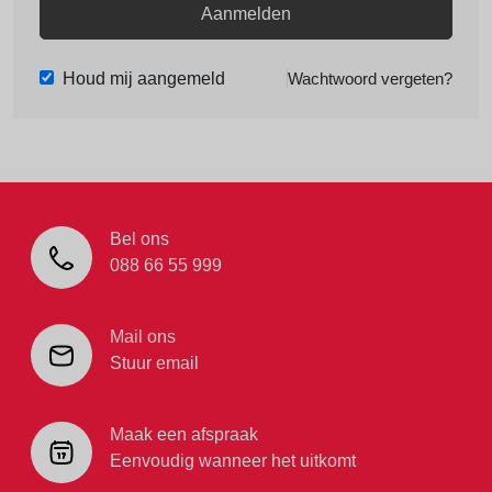
Aanmelden
Houd mij aangemeld
Wachtwoord vergeten?
Bel ons
088 66 55 999
Mail ons
Stuur email
Maak een afspraak
Eenvoudig wanneer het uitkomt