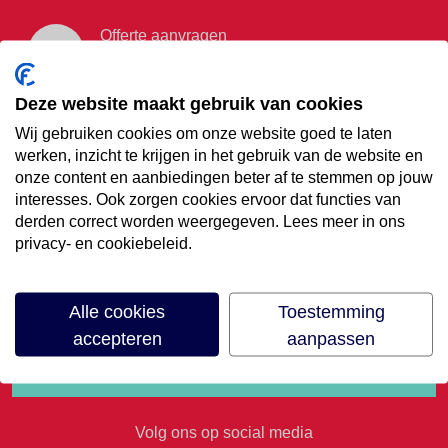
Offerte aanvragen
Vraag offerte aan
Deze website maakt gebruik van cookies
Wij gebruiken cookies om onze website goed te laten
€35,- korting op je
werken, inzicht te krijgen in het gebruik van de website en
onze content en aanbiedingen beter af te stemmen op jouw
volgende vakantie
interesses. Ook zorgen cookies ervoor dat functies van
derden correct worden weergegeven. Lees meer in ons
privacy- en cookiebeleid.
Meld je aan voor onze nieuwsbrief
Alle cookies
Toestemming
accepteren
aanpassen
Volg ons op social media