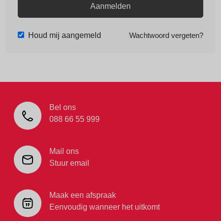
Aanmelden
Houd mij aangemeld
Wachtwoord vergeten?
Bel ons
088 66 55 999
Mail ons
Stuur email
Maak een afspraak
Eenvoudig wanneer het uitkomt