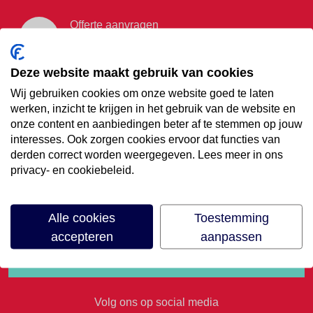
Offerte aanvragen
Vraag offerte aan
Deze website maakt gebruik van cookies
Wij gebruiken cookies om onze website goed te laten
€35,- korting op je
werken, inzicht te krijgen in het gebruik van de website en
onze content en aanbiedingen beter af te stemmen op jouw
volgende vakantie
interesses. Ook zorgen cookies ervoor dat functies van
derden correct worden weergegeven. Lees meer in ons
privacy- en cookiebeleid.
Meld je aan voor onze nieuwsbrief
Alle cookies
Toestemming
accepteren
aanpassen
Volg ons op social media