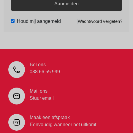
Aanmelden
Houd mij aangemeld
Wachtwoord vergeten?
Bel ons
088 66 55 999
Mail ons
Stuur email
Maak een afspraak
Eenvoudig wanneer het uitkomt