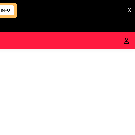
X
 INFO