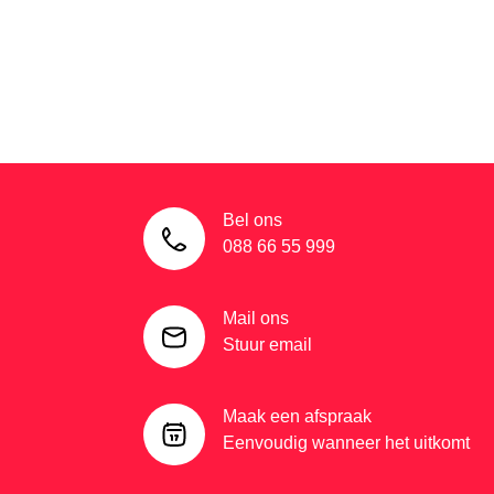
Bel ons
088 66 55 999
Mail ons
Stuur email
Maak een afspraak
Eenvoudig wanneer het uitkomt