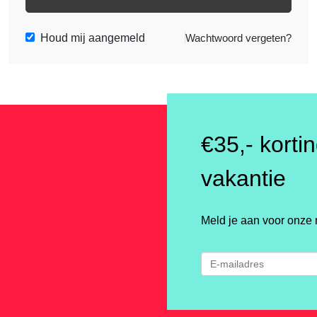
Houd mij aangemeld
Wachtwoord vergeten?
€35,- korti
vakantie
Meld je aan voor onze 