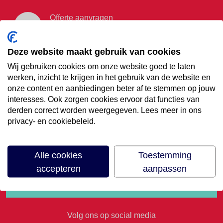
Offerte aanvragen
Vraag offerte aan
Deze website maakt gebruik van cookies
Wij gebruiken cookies om onze website goed te laten
€35,- korting op je
werken, inzicht te krijgen in het gebruik van de website en
onze content en aanbiedingen beter af te stemmen op jouw
volgende vakantie
interesses. Ook zorgen cookies ervoor dat functies van
derden correct worden weergegeven. Lees meer in ons
privacy- en cookiebeleid.
Meld je aan voor onze nieuwsbrief
Alle cookies
Toestemming
accepteren
aanpassen
Volg ons op social media