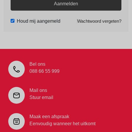
Aanmelden
Houd mij aangemeld
Wachtwoord vergeten?
Bel ons
088 66 55 999
Mail ons
Stuur email
Maak een afspraak
Eenvoudig wanneer het uitkomt