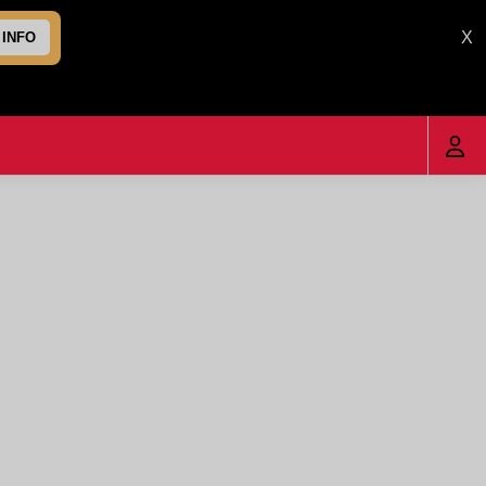
X
 INFO