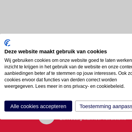
Deze website maakt gebruik van cookies
Bel ons
Wij gebruiken cookies om onze website goed te laten werken
088 66 55 999
inzicht te krijgen in het gebruik van de website en onze conte
aanbiedingen beter af te stemmen op jouw interesses. Ook z
cookies ervoor dat functies van derden correct worden
Mail ons
weergegeven. Lees meer in ons privacy- en cookiebeleid.
Stuur email
Alle cookies accepteren
Toestemming aanpas
Maak een afspraak
Eenvoudig wanneer het uitkomt