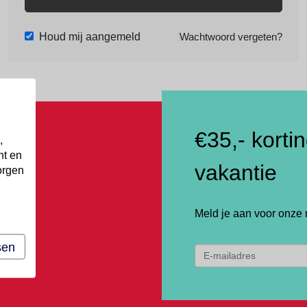
Houd mij aangemeld
Wachtwoord vergeten?
€35,- korti
,
nt en
vakantie
orgen
Meld je aan voor onze 
sen