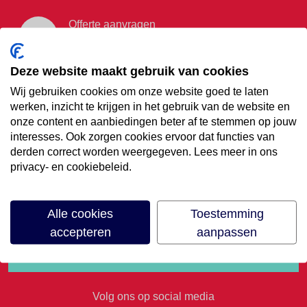
Offerte aanvragen
Vraag offerte aan
Deze website maakt gebruik van cookies
Wij gebruiken cookies om onze website goed te laten
€35,- korting op je
werken, inzicht te krijgen in het gebruik van de website en
onze content en aanbiedingen beter af te stemmen op jouw
volgende vakantie
interesses. Ook zorgen cookies ervoor dat functies van
derden correct worden weergegeven. Lees meer in ons
privacy- en cookiebeleid.
Meld je aan voor onze nieuwsbrief
Alle cookies
Toestemming
accepteren
aanpassen
Volg ons op social media