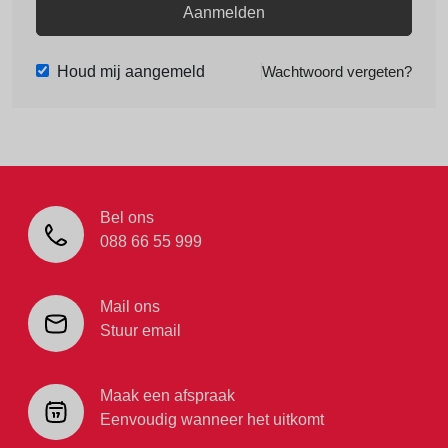
Aanmelden
Houd mij aangemeld
Wachtwoord vergeten?
Bel ons
088 66 55 999
Mail ons
Stuur email
Maak een afspraak
Eenvoudig wanneer het uitkomt