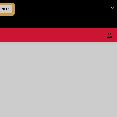
X
 INFO