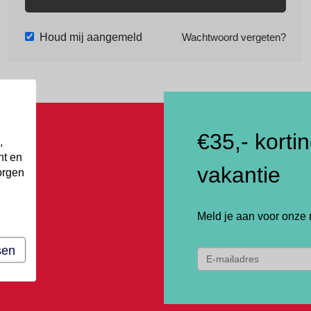
Houd mij aangemeld
Wachtwoord vergeten?
€35,- korti
,
nt en
vakantie
orgen
Meld je aan voor onze 
sen