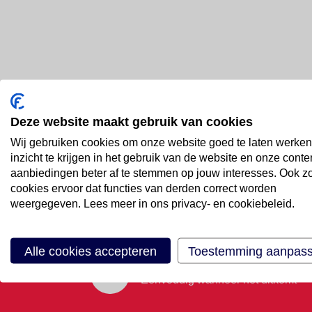
Deze website maakt gebruik van cookies
Bel ons
Wij gebruiken cookies om onze website goed te laten werken
088 66 55 999
inzicht te krijgen in het gebruik van de website en onze conte
aanbiedingen beter af te stemmen op jouw interesses. Ook z
cookies ervoor dat functies van derden correct worden
Mail ons
weergegeven. Lees meer in ons privacy- en cookiebeleid.
Stuur email
Alle cookies accepteren
Toestemming aanpas
Maak een afspraak
Eenvoudig wanneer het uitkomt