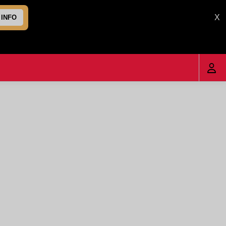
X
 INFO