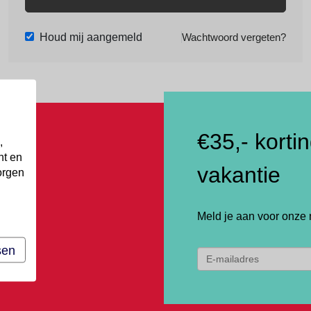
Houd mij aangemeld
Wachtwoord vergeten?
€35,- korti
,
nt en
vakantie
orgen
Meld je aan voor onze 
sen