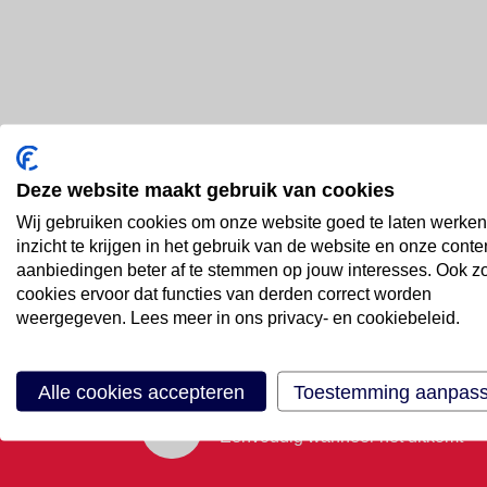
Deze website maakt gebruik van cookies
Bel ons
Wij gebruiken cookies om onze website goed te laten werken
088 66 55 999
inzicht te krijgen in het gebruik van de website en onze conte
aanbiedingen beter af te stemmen op jouw interesses. Ook z
cookies ervoor dat functies van derden correct worden
Mail ons
weergegeven. Lees meer in ons privacy- en cookiebeleid.
Stuur email
Alle cookies accepteren
Toestemming aanpas
Maak een afspraak
Eenvoudig wanneer het uitkomt