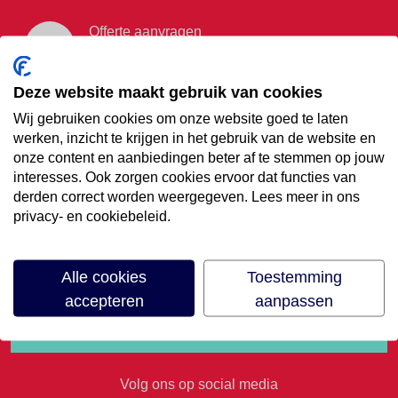
Offerte aanvragen
Vraag offerte aan
Deze website maakt gebruik van cookies
Wij gebruiken cookies om onze website goed te laten
€35,- korting op je
werken, inzicht te krijgen in het gebruik van de website en
onze content en aanbiedingen beter af te stemmen op jouw
volgende vakantie
interesses. Ook zorgen cookies ervoor dat functies van
derden correct worden weergegeven. Lees meer in ons
privacy- en cookiebeleid.
Meld je aan voor onze nieuwsbrief
Alle cookies
Toestemming
accepteren
aanpassen
Volg ons op social media