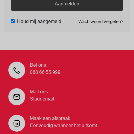
Aanmelden
Houd mij aangemeld
Wachtwoord vergeten?
Bel ons
088 66 55 999
Mail ons
Stuur email
Maak een afspraak
Eenvoudig wanneer het uitkomt