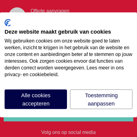
Offerte aanvragen
Vraag offerte aan
Deze website maakt gebruik van cookies
Wij gebruiken cookies om onze website goed te laten
€35,- korting op je
werken, inzicht te krijgen in het gebruik van de website en
onze content en aanbiedingen beter af te stemmen op jouw
volgende vakantie
interesses. Ook zorgen cookies ervoor dat functies van
derden correct worden weergegeven. Lees meer in ons
privacy- en cookiebeleid.
Meld je aan voor onze nieuwsbrief
Alle cookies
Toestemming
accepteren
aanpassen
Volg ons op social media