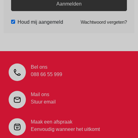
Aanmelden
Houd mij aangemeld
Wachtwoord vergeten?
Bel ons
088 66 55 999
Mail ons
Stuur email
Maak een afspraak
Eenvoudig wanneer het uitkomt