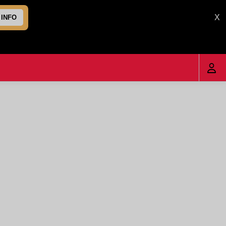
X
 INFO