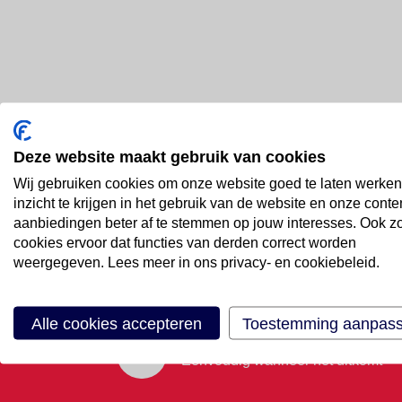
Deze website maakt gebruik van cookies
Bel ons
Wij gebruiken cookies om onze website goed te laten werken
088 66 55 999
inzicht te krijgen in het gebruik van de website en onze conte
aanbiedingen beter af te stemmen op jouw interesses. Ook z
cookies ervoor dat functies van derden correct worden
Mail ons
weergegeven. Lees meer in ons privacy- en cookiebeleid.
Stuur email
Alle cookies accepteren
Toestemming aanpas
Maak een afspraak
Eenvoudig wanneer het uitkomt