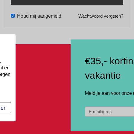
Houd mij aangemeld
Wachtwoord vergeten?
€35,- korti
,
nt en
vakantie
orgen
Meld je aan voor onze 
sen