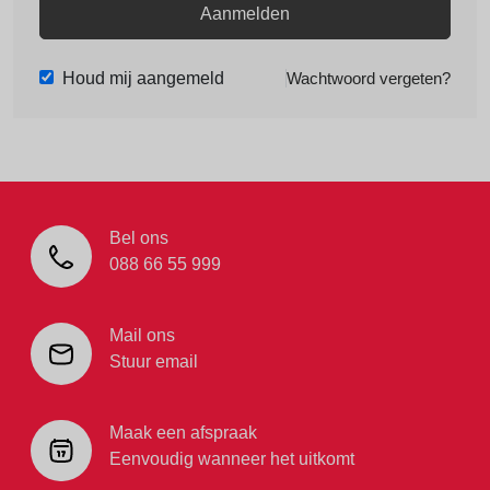
Aanmelden
Houd mij aangemeld
Wachtwoord vergeten?
Bel ons
088 66 55 999
Mail ons
Stuur email
Maak een afspraak
Eenvoudig wanneer het uitkomt