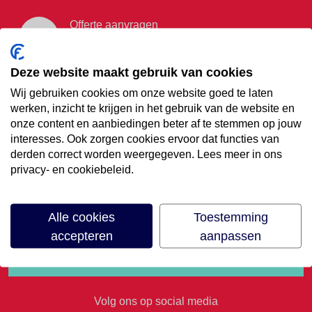
Offerte aanvragen
Vraag offerte aan
Deze website maakt gebruik van cookies
Wij gebruiken cookies om onze website goed te laten
€35,- korting op je
werken, inzicht te krijgen in het gebruik van de website en
onze content en aanbiedingen beter af te stemmen op jouw
volgende vakantie
interesses. Ook zorgen cookies ervoor dat functies van
derden correct worden weergegeven. Lees meer in ons
privacy- en cookiebeleid.
Meld je aan voor onze nieuwsbrief
Alle cookies
Toestemming
accepteren
aanpassen
Volg ons op social media