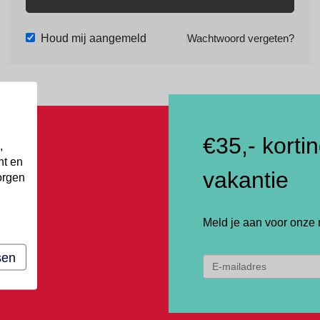
Houd mij aangemeld
Wachtwoord vergeten?
€35,- korti
,
nt en
vakantie
orgen
Meld je aan voor onze 
sen