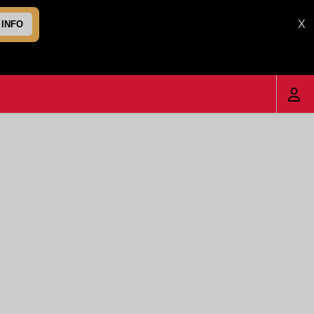
X
 INFO