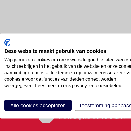
Deze website maakt gebruik van cookies
Bel ons
Wij gebruiken cookies om onze website goed te laten werken
088 66 55 999
inzicht te krijgen in het gebruik van de website en onze conte
aanbiedingen beter af te stemmen op jouw interesses. Ook z
cookies ervoor dat functies van derden correct worden
Mail ons
weergegeven. Lees meer in ons privacy- en cookiebeleid.
Stuur email
Alle cookies accepteren
Toestemming aanpas
Maak een afspraak
Eenvoudig wanneer het uitkomt