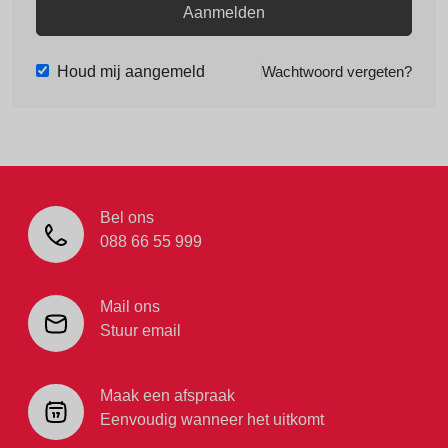
Aanmelden
Houd mij aangemeld
Wachtwoord vergeten?
Bel ons
088 66 55 999
Mail ons
Stuur email
Maak een afspraak
Eenvoudig wanneer het uitkomt