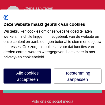
Offerte aanvragen
Vraag offerte aan
Deze website maakt gebruik van cookies
Wij gebruiken cookies om onze website goed te laten
€35,- korting op je
werken, inzicht te krijgen in het gebruik van de website en
onze content en aanbiedingen beter af te stemmen op jouw
volgende vakantie
interesses. Ook zorgen cookies ervoor dat functies van
derden correct worden weergegeven. Lees meer in ons
privacy- en cookiebeleid.
Meld je aan voor onze nieuwsbrief
Alle cookies
Toestemming
accepteren
aanpassen
Volg ons op social media