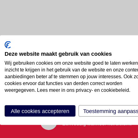
Deze website maakt gebruik van cookies
Bel ons
Wij gebruiken cookies om onze website goed te laten werken
088 66 55 999
inzicht te krijgen in het gebruik van de website en onze conte
aanbiedingen beter af te stemmen op jouw interesses. Ook z
cookies ervoor dat functies van derden correct worden
Mail ons
weergegeven. Lees meer in ons privacy- en cookiebeleid.
Stuur email
Alle cookies accepteren
Toestemming aanpas
Maak een afspraak
Eenvoudig wanneer het uitkomt