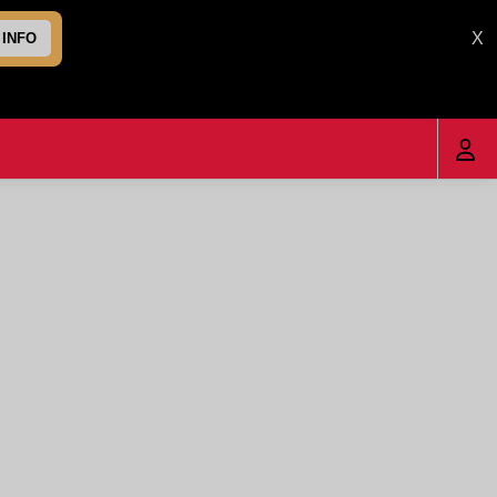
X
 INFO