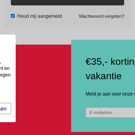
Houd mij aangemeld
Wachtwoord vergeten?
€35,- korti
,
nt en
vakantie
orgen
Meld je aan voor onze 
sen