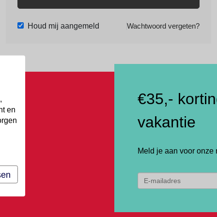
Houd mij aangemeld
Wachtwoord vergeten?
€35,- korti
,
nt en
vakantie
orgen
Meld je aan voor onze 
sen