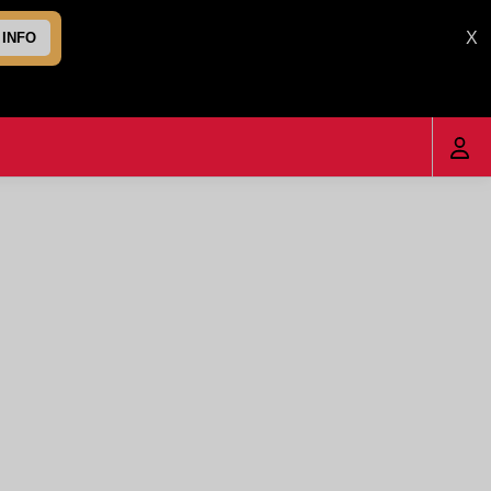
X
 INFO