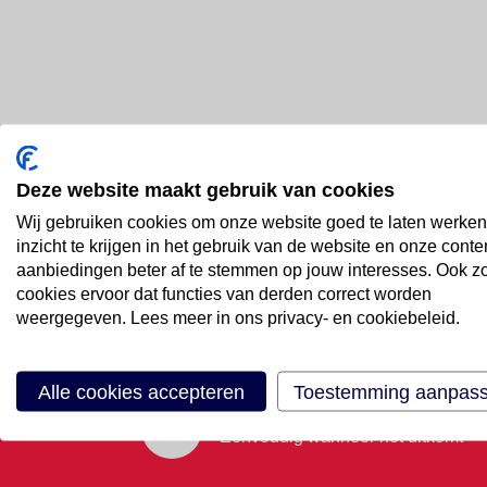
Deze website maakt gebruik van cookies
Bel ons
Wij gebruiken cookies om onze website goed te laten werken
088 66 55 999
inzicht te krijgen in het gebruik van de website en onze conte
aanbiedingen beter af te stemmen op jouw interesses. Ook z
cookies ervoor dat functies van derden correct worden
Mail ons
weergegeven. Lees meer in ons privacy- en cookiebeleid.
Stuur email
Alle cookies accepteren
Toestemming aanpas
Maak een afspraak
Eenvoudig wanneer het uitkomt