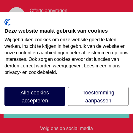
Offerte aanvragen
Vraag offerte aan
Deze website maakt gebruik van cookies
Wij gebruiken cookies om onze website goed te laten
€35,- korting op je
werken, inzicht te krijgen in het gebruik van de website en
onze content en aanbiedingen beter af te stemmen op jouw
volgende vakantie
interesses. Ook zorgen cookies ervoor dat functies van
derden correct worden weergegeven. Lees meer in ons
privacy- en cookiebeleid.
Meld je aan voor onze nieuwsbrief
Alle cookies
Toestemming
accepteren
aanpassen
Volg ons op social media