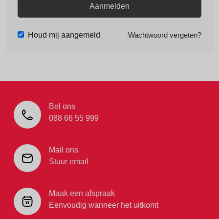
Aanmelden
Houd mij aangemeld
Wachtwoord vergeten?
Bel ons
088 66 55 999
Mail ons
Stuur email
Maak een afspraak
Eenvoudig wanneer het uitkomt