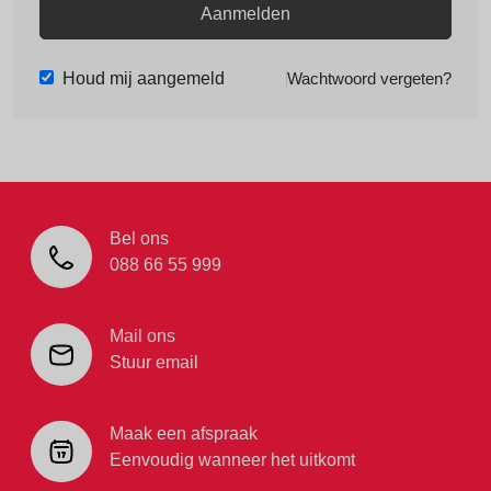
Aanmelden
Houd mij aangemeld
Wachtwoord vergeten?
Bel ons
088 66 55 999
Mail ons
Stuur email
Maak een afspraak
Eenvoudig wanneer het uitkomt