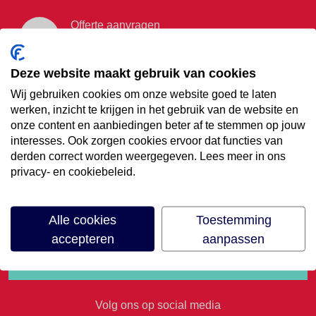
Offerte aanvragen
Vraag offerte aan
Deze website maakt gebruik van cookies
Wij gebruiken cookies om onze website goed te laten
€35,- korting op je
werken, inzicht te krijgen in het gebruik van de website en
onze content en aanbiedingen beter af te stemmen op jouw
volgende vakantie
interesses. Ook zorgen cookies ervoor dat functies van
derden correct worden weergegeven. Lees meer in ons
privacy- en cookiebeleid.
Meld je aan voor onze nieuwsbrief
Alle cookies
Toestemming
accepteren
aanpassen
Volg ons op social media