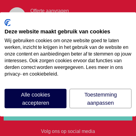
Offerte aanvragen
Vraag offerte aan
Deze website maakt gebruik van cookies
Wij gebruiken cookies om onze website goed te laten
€35,- korting op je
werken, inzicht te krijgen in het gebruik van de website en
onze content en aanbiedingen beter af te stemmen op jouw
volgende vakantie
interesses. Ook zorgen cookies ervoor dat functies van
derden correct worden weergegeven. Lees meer in ons
privacy- en cookiebeleid.
Meld je aan voor onze nieuwsbrief
Alle cookies
Toestemming
accepteren
aanpassen
Volg ons op social media