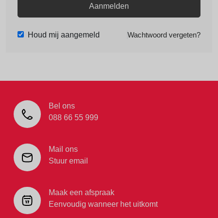
Aanmelden
Houd mij aangemeld
Wachtwoord vergeten?
Bel ons
088 66 55 999
Mail ons
Stuur email
Maak een afspraak
Eenvoudig wanneer het uitkomt