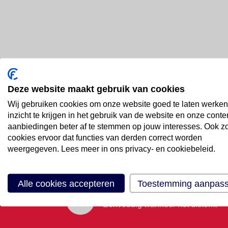
Deze website maakt gebruik van cookies
Bel ons
Wij gebruiken cookies om onze website goed te laten werken
088 66 55 999
inzicht te krijgen in het gebruik van de website en onze conte
aanbiedingen beter af te stemmen op jouw interesses. Ook z
cookies ervoor dat functies van derden correct worden
Mail ons
weergegeven. Lees meer in ons privacy- en cookiebeleid.
Stuur email
Alle cookies accepteren
Toestemming aanpas
Maak een afspraak
Eenvoudig wanneer het uitkomt