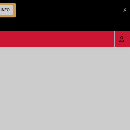
X
 INFO