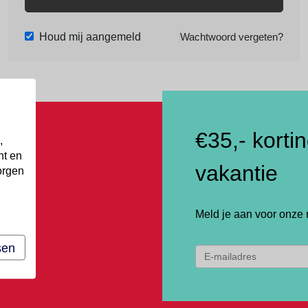
Houd mij aangemeld
Wachtwoord vergeten?
€35,- korti
,
nt en
vakantie
orgen
Meld je aan voor onze 
sen