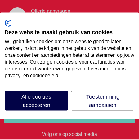
Offerte aanvragen
Vraag offerte aan
Deze website maakt gebruik van cookies
Wij gebruiken cookies om onze website goed te laten
€35,- korting op je
werken, inzicht te krijgen in het gebruik van de website en
onze content en aanbiedingen beter af te stemmen op jouw
volgende vakantie
interesses. Ook zorgen cookies ervoor dat functies van
derden correct worden weergegeven. Lees meer in ons
privacy- en cookiebeleid.
Meld je aan voor onze nieuwsbrief
Alle cookies
Toestemming
accepteren
aanpassen
Volg ons op social media