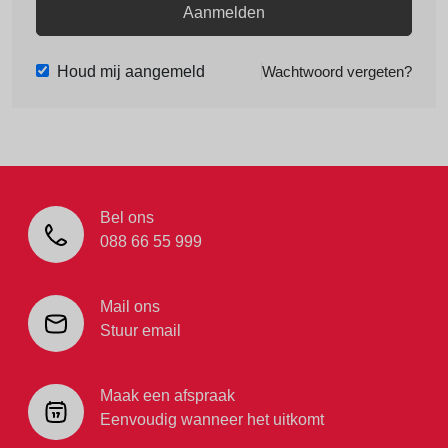
Aanmelden
Houd mij aangemeld
Wachtwoord vergeten?
Bel ons
088 66 55 999
Mail ons
Stuur email
Maak een afspraak
Eenvoudig wanneer het uitkomt