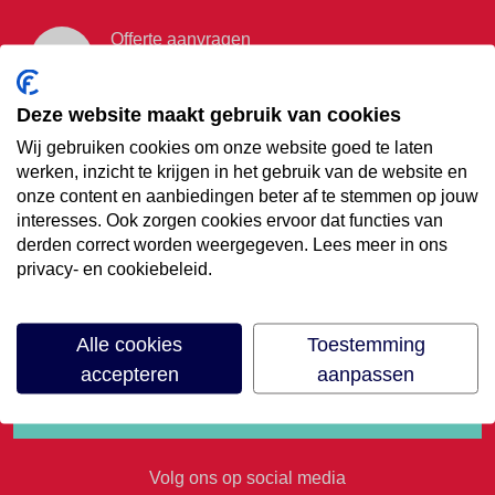
Offerte aanvragen
Vraag offerte aan
Deze website maakt gebruik van cookies
Wij gebruiken cookies om onze website goed te laten
€35,- korting op je
werken, inzicht te krijgen in het gebruik van de website en
onze content en aanbiedingen beter af te stemmen op jouw
volgende vakantie
interesses. Ook zorgen cookies ervoor dat functies van
derden correct worden weergegeven. Lees meer in ons
privacy- en cookiebeleid.
Meld je aan voor onze nieuwsbrief
Alle cookies
Toestemming
accepteren
aanpassen
Volg ons op social media