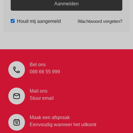
Aanmelden
Houd mij aangemeld
Wachtwoord vergeten?
Bel ons
088 66 55 999
Mail ons
Stuur email
Maak een afspraak
Eenvoudig wanneer het uitkomt