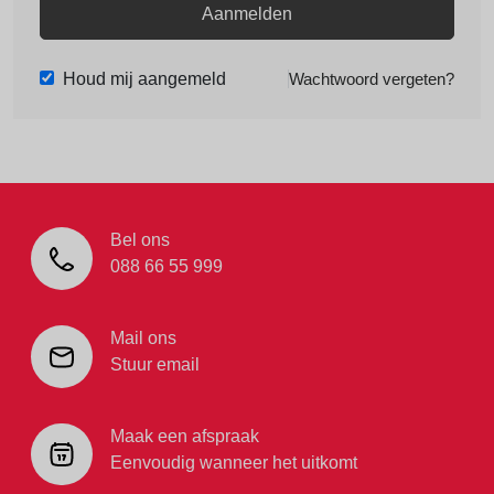
Aanmelden
Houd mij aangemeld
Wachtwoord vergeten?
Bel ons
088 66 55 999
Mail ons
Stuur email
Maak een afspraak
Eenvoudig wanneer het uitkomt