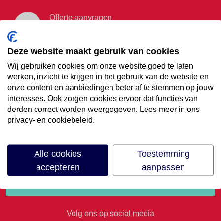
Offerte aanvragen
Vraag offerte aan
Deze website maakt gebruik van cookies
Wij gebruiken cookies om onze website goed te laten
€35,- korting op je
werken, inzicht te krijgen in het gebruik van de website en
onze content en aanbiedingen beter af te stemmen op jouw
volgende vakantie
interesses. Ook zorgen cookies ervoor dat functies van
derden correct worden weergegeven. Lees meer in ons
privacy- en cookiebeleid.
Meld je aan voor onze nieuwsbrief
Alle cookies
Toestemming
accepteren
aanpassen
Volg ons op social media