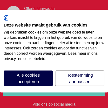
Offerte aanvragen
Vraag offerte aan
Deze website maakt gebruik van cookies
Wij gebruiken cookies om onze website goed te laten
€35,- korting op je
werken, inzicht te krijgen in het gebruik van de website en
onze content en aanbiedingen beter af te stemmen op jouw
volgende vakantie
interesses. Ook zorgen cookies ervoor dat functies van
derden correct worden weergegeven. Lees meer in ons
privacy- en cookiebeleid.
Meld je aan voor onze nieuwsbrief
Alle cookies
Toestemming
accepteren
aanpassen
Volg ons op social media