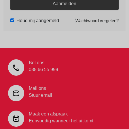
Aanmelden
Houd mij aangemeld
Wachtwoord vergeten?
Bel ons
088 66 55 999
Mail ons
Stuur email
Maak een afspraak
Eenvoudig wanneer het uitkomt