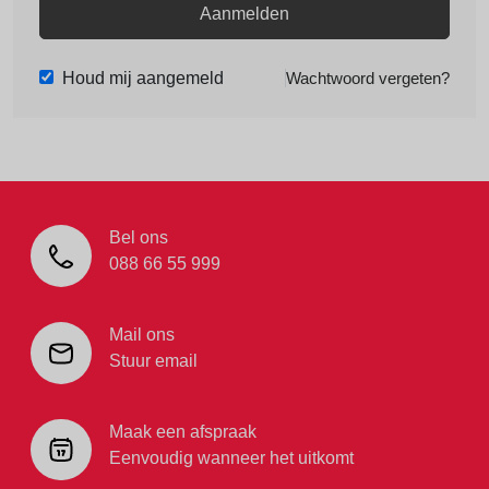
Aanmelden
Houd mij aangemeld
Wachtwoord vergeten?
Bel ons
088 66 55 999
Mail ons
Stuur email
Maak een afspraak
Eenvoudig wanneer het uitkomt