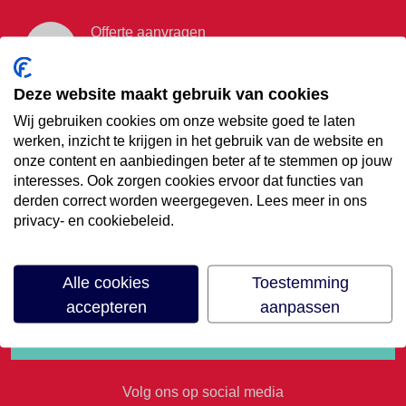
Offerte aanvragen
Vraag offerte aan
Deze website maakt gebruik van cookies
Wij gebruiken cookies om onze website goed te laten
€35,- korting op je
werken, inzicht te krijgen in het gebruik van de website en
onze content en aanbiedingen beter af te stemmen op jouw
volgende vakantie
interesses. Ook zorgen cookies ervoor dat functies van
derden correct worden weergegeven. Lees meer in ons
privacy- en cookiebeleid.
Meld je aan voor onze nieuwsbrief
Alle cookies
Toestemming
accepteren
aanpassen
Volg ons op social media