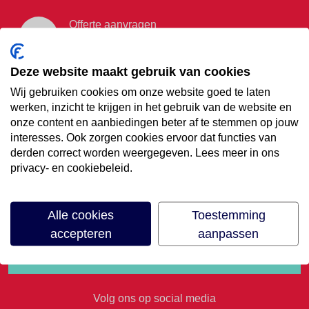
Offerte aanvragen
Vraag offerte aan
Deze website maakt gebruik van cookies
Wij gebruiken cookies om onze website goed te laten
€35,- korting op je
werken, inzicht te krijgen in het gebruik van de website en
onze content en aanbiedingen beter af te stemmen op jouw
volgende vakantie
interesses. Ook zorgen cookies ervoor dat functies van
derden correct worden weergegeven. Lees meer in ons
privacy- en cookiebeleid.
Meld je aan voor onze nieuwsbrief
Alle cookies
Toestemming
accepteren
aanpassen
Volg ons op social media