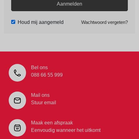
Aanmelden
Houd mij aangemeld
Wachtwoord vergeten?
Bel ons
088 66 55 999
Mail ons
Stuur email
Maak een afspraak
Eenvoudig wanneer het uitkomt