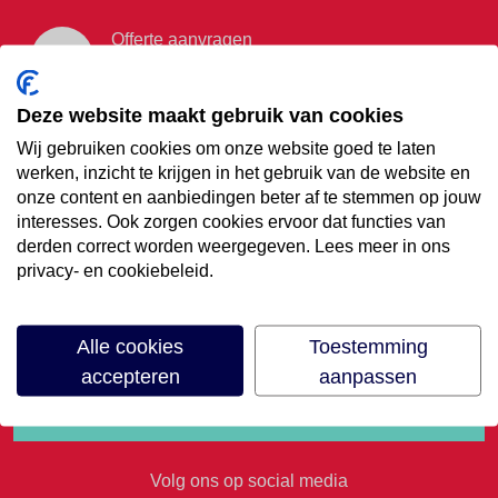
Offerte aanvragen
Vraag offerte aan
Deze website maakt gebruik van cookies
Wij gebruiken cookies om onze website goed te laten
€35,- korting op je
werken, inzicht te krijgen in het gebruik van de website en
onze content en aanbiedingen beter af te stemmen op jouw
volgende vakantie
interesses. Ook zorgen cookies ervoor dat functies van
derden correct worden weergegeven. Lees meer in ons
privacy- en cookiebeleid.
Meld je aan voor onze nieuwsbrief
Alle cookies
Toestemming
accepteren
aanpassen
Volg ons op social media