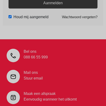
Aanmelden
Houd mij aangemeld
Wachtwoord vergeten?
Bel ons
088 66 55 999
Mail ons
Stuur email
Maak een afspraak
Eenvoudig wanneer het uitkomt