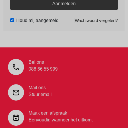
Aanmelden
Houd mij aangemeld
Wachtwoord vergeten?
Bel ons
088 66 55 999
Mail ons
Stuur email
Maak een afspraak
Eenvoudig wanneer het uitkomt