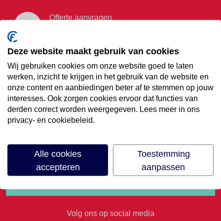
Offerte aanvragen
Vraag offerte aan
Deze website maakt gebruik van cookies
Wij gebruiken cookies om onze website goed te laten
€35,- korting op je
werken, inzicht te krijgen in het gebruik van de website en
onze content en aanbiedingen beter af te stemmen op jouw
volgende vakantie
interesses. Ook zorgen cookies ervoor dat functies van
derden correct worden weergegeven. Lees meer in ons
privacy- en cookiebeleid.
Meld je aan voor onze nieuwsbrief
Alle cookies
Toestemming
accepteren
aanpassen
Volg ons op social media