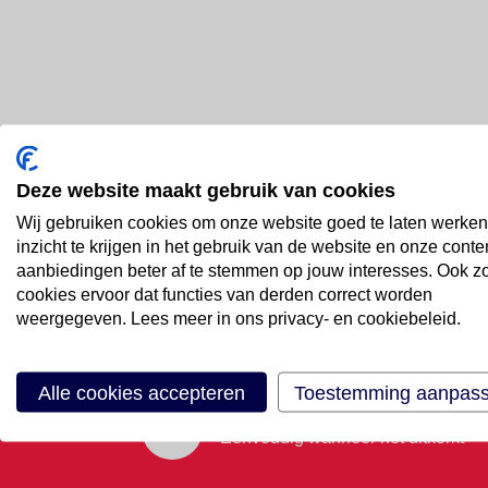
Deze website maakt gebruik van cookies
Bel ons
Wij gebruiken cookies om onze website goed te laten werken
088 66 55 999
inzicht te krijgen in het gebruik van de website en onze conte
aanbiedingen beter af te stemmen op jouw interesses. Ook z
cookies ervoor dat functies van derden correct worden
Mail ons
weergegeven. Lees meer in ons privacy- en cookiebeleid.
Stuur email
Alle cookies accepteren
Toestemming aanpas
Maak een afspraak
Eenvoudig wanneer het uitkomt