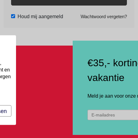
Houd mij aangemeld
Wachtwoord vergeten?
€35,- korti
,
nt en
vakantie
orgen
Meld je aan voor onze 
sen