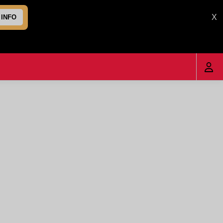
X
 INFO