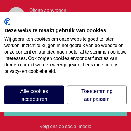
Offerte aanvragen
Vraag offerte aan
Deze website maakt gebruik van cookies
Wij gebruiken cookies om onze website goed te laten
€35,- korting op je
werken, inzicht te krijgen in het gebruik van de website en
onze content en aanbiedingen beter af te stemmen op jouw
volgende vakantie
interesses. Ook zorgen cookies ervoor dat functies van
derden correct worden weergegeven. Lees meer in ons
privacy- en cookiebeleid.
Meld je aan voor onze nieuwsbrief
Alle cookies
Toestemming
accepteren
aanpassen
Volg ons op social media