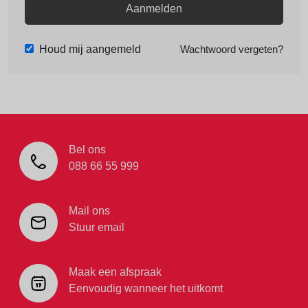
Aanmelden
Houd mij aangemeld
Wachtwoord vergeten?
Bel ons
088 66 55 999
Mail ons
Stuur email
Maak een afspraak
Eenvoudig wanneer het uitkomt