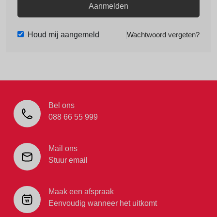
Aanmelden
Houd mij aangemeld
Wachtwoord vergeten?
Bel ons
088 66 55 999
Mail ons
Stuur email
Maak een afspraak
Eenvoudig wanneer het uitkomt