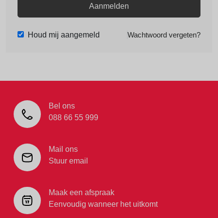
Aanmelden
Houd mij aangemeld
Wachtwoord vergeten?
Bel ons
088 66 55 999
Mail ons
Stuur email
Maak een afspraak
Eenvoudig wanneer het uitkomt