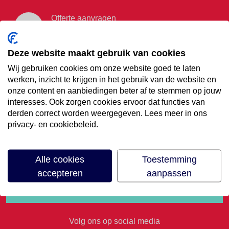
Offerte aanvragen
Vraag offerte aan
Deze website maakt gebruik van cookies
Wij gebruiken cookies om onze website goed te laten
€35,- korting op je
werken, inzicht te krijgen in het gebruik van de website en
onze content en aanbiedingen beter af te stemmen op jouw
volgende vakantie
interesses. Ook zorgen cookies ervoor dat functies van
derden correct worden weergegeven. Lees meer in ons
privacy- en cookiebeleid.
Meld je aan voor onze nieuwsbrief
Alle cookies
Toestemming
accepteren
aanpassen
Volg ons op social media