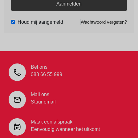
Aanmelden
Houd mij aangemeld
Wachtwoord vergeten?
Bel ons
088 66 55 999
Mail ons
Stuur email
Maak een afspraak
Eenvoudig wanneer het uitkomt