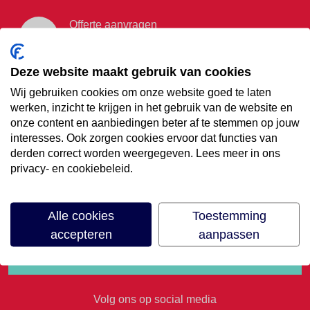
Offerte aanvragen
Vraag offerte aan
Deze website maakt gebruik van cookies
Wij gebruiken cookies om onze website goed te laten
€35,- korting op je
werken, inzicht te krijgen in het gebruik van de website en
onze content en aanbiedingen beter af te stemmen op jouw
volgende vakantie
interesses. Ook zorgen cookies ervoor dat functies van
derden correct worden weergegeven. Lees meer in ons
privacy- en cookiebeleid.
Meld je aan voor onze nieuwsbrief
Alle cookies
Toestemming
accepteren
aanpassen
Volg ons op social media