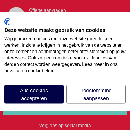
Offerte aanvragen
Vraag offerte aan
Deze website maakt gebruik van cookies
Wij gebruiken cookies om onze website goed te laten
€35,- korting op je
werken, inzicht te krijgen in het gebruik van de website en
onze content en aanbiedingen beter af te stemmen op jouw
volgende vakantie
interesses. Ook zorgen cookies ervoor dat functies van
derden correct worden weergegeven. Lees meer in ons
privacy- en cookiebeleid.
Meld je aan voor onze nieuwsbrief
Alle cookies
Toestemming
accepteren
aanpassen
Volg ons op social media