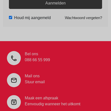
Aanmelden
Houd mij aangemeld
Wachtwoord vergeten?
Bel ons
088 66 55 999
Mail ons
Stuur email
Maak een afspraak
Eenvoudig wanneer het uitkomt