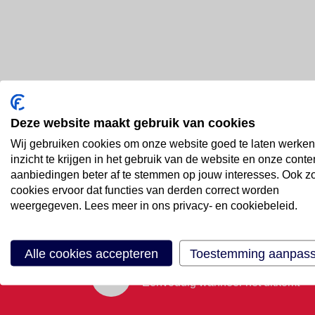
Deze website maakt gebruik van cookies
Bel ons
Wij gebruiken cookies om onze website goed te laten werken
088 66 55 999
inzicht te krijgen in het gebruik van de website en onze conte
aanbiedingen beter af te stemmen op jouw interesses. Ook z
cookies ervoor dat functies van derden correct worden
Mail ons
weergegeven. Lees meer in ons privacy- en cookiebeleid.
Stuur email
Alle cookies accepteren
Toestemming aanpas
Maak een afspraak
Eenvoudig wanneer het uitkomt