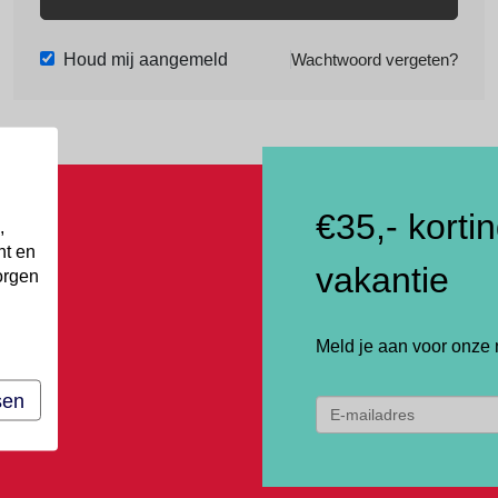
Houd mij aangemeld
Wachtwoord vergeten?
€35,- korti
,
nt en
vakantie
orgen
Meld je aan voor onze 
sen