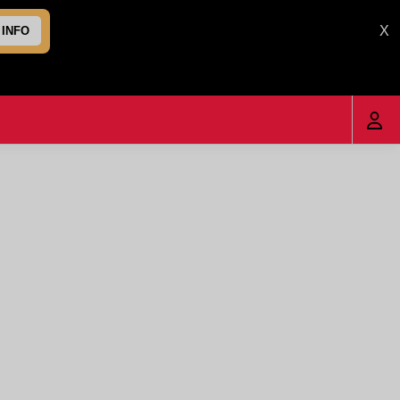
X
 INFO