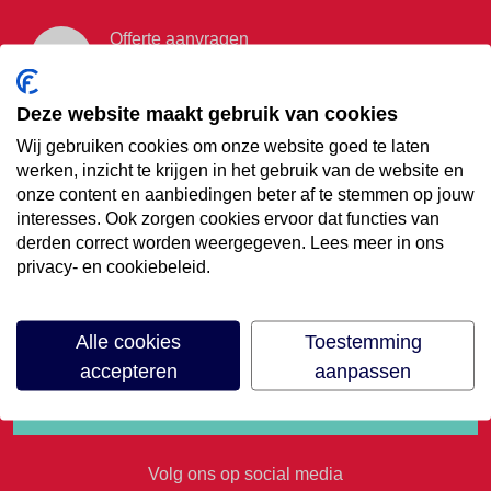
Offerte aanvragen
Vraag offerte aan
Deze website maakt gebruik van cookies
Wij gebruiken cookies om onze website goed te laten
€35,- korting op je
werken, inzicht te krijgen in het gebruik van de website en
onze content en aanbiedingen beter af te stemmen op jouw
volgende vakantie
interesses. Ook zorgen cookies ervoor dat functies van
derden correct worden weergegeven. Lees meer in ons
privacy- en cookiebeleid.
Meld je aan voor onze nieuwsbrief
Alle cookies
Toestemming
accepteren
aanpassen
Volg ons op social media