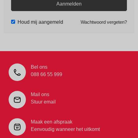
Aanmelden
Houd mij aangemeld
Wachtwoord vergeten?
Bel ons
088 66 55 999
Mail ons
Stuur email
Maak een afspraak
Eenvoudig wanneer het uitkomt