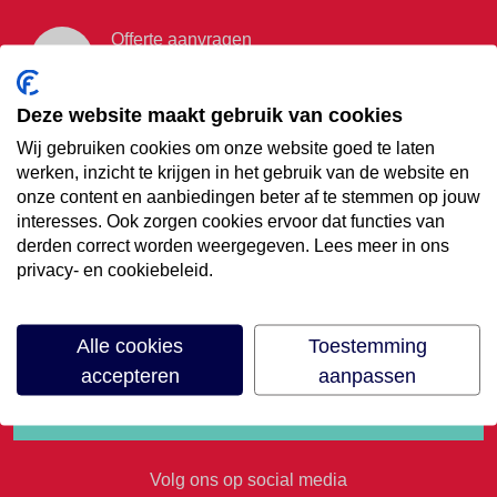
Offerte aanvragen
Vraag offerte aan
Deze website maakt gebruik van cookies
Wij gebruiken cookies om onze website goed te laten
€35,- korting op je
werken, inzicht te krijgen in het gebruik van de website en
onze content en aanbiedingen beter af te stemmen op jouw
volgende vakantie
interesses. Ook zorgen cookies ervoor dat functies van
derden correct worden weergegeven. Lees meer in ons
privacy- en cookiebeleid.
Meld je aan voor onze nieuwsbrief
Alle cookies
Toestemming
accepteren
aanpassen
Volg ons op social media