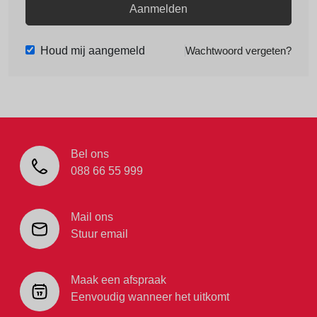
Aanmelden
Houd mij aangemeld
Wachtwoord vergeten?
Bel ons
088 66 55 999
Mail ons
Stuur email
Maak een afspraak
Eenvoudig wanneer het uitkomt