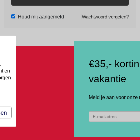
Houd mij aangemeld
Wachtwoord vergeten?
€35,- korti
,
nt en
vakantie
orgen
Meld je aan voor onze 
sen