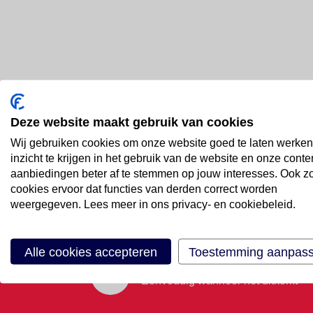
Deze website maakt gebruik van cookies
Bel ons
Wij gebruiken cookies om onze website goed te laten werken
088 66 55 999
inzicht te krijgen in het gebruik van de website en onze conte
aanbiedingen beter af te stemmen op jouw interesses. Ook z
cookies ervoor dat functies van derden correct worden
Mail ons
weergegeven. Lees meer in ons privacy- en cookiebeleid.
Stuur email
Alle cookies accepteren
Toestemming aanpas
Maak een afspraak
Eenvoudig wanneer het uitkomt