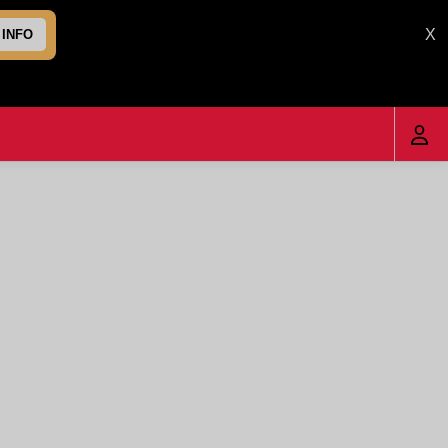
X
 INFO