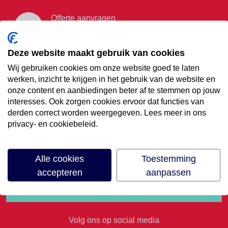
Offerte aanvragen
Vraag offerte aan
Deze website maakt gebruik van cookies
Wij gebruiken cookies om onze website goed te laten
€35,- korting op je
werken, inzicht te krijgen in het gebruik van de website en
onze content en aanbiedingen beter af te stemmen op jouw
volgende vakantie
interesses. Ook zorgen cookies ervoor dat functies van
derden correct worden weergegeven. Lees meer in ons
privacy- en cookiebeleid.
Meld je aan voor onze nieuwsbrief
Alle cookies
Toestemming
accepteren
aanpassen
Volg ons op social media