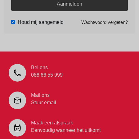
Aanmelden
Houd mij aangemeld
Wachtwoord vergeten?
Bel ons
088 66 55 999
Mail ons
Stuur email
Maak een afspraak
Eenvoudig wanneer het uitkomt