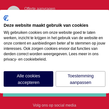
Offerte aanvragen
Vraag offerte aan
Deze website maakt gebruik van cookies
Wij gebruiken cookies om onze website goed te laten
€35,- korting op je
werken, inzicht te krijgen in het gebruik van de website en
onze content en aanbiedingen beter af te stemmen op jouw
volgende vakantie
interesses. Ook zorgen cookies ervoor dat functies van
derden correct worden weergegeven. Lees meer in ons
privacy- en cookiebeleid.
Meld je aan voor onze nieuwsbrief
Alle cookies
Toestemming
accepteren
aanpassen
Volg ons op social media