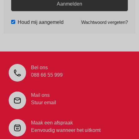
Aanmelden
Houd mij aangemeld
Wachtwoord vergeten?
Bel ons
088 66 55 999
Mail ons
Stuur email
Maak een afspraak
Eenvoudig wanneer het uitkomt