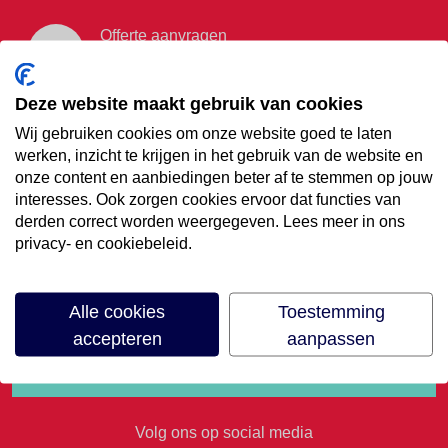
Offerte aanvragen
Vraag offerte aan
Deze website maakt gebruik van cookies
Wij gebruiken cookies om onze website goed te laten
€35,- korting op je
werken, inzicht te krijgen in het gebruik van de website en
onze content en aanbiedingen beter af te stemmen op jouw
volgende vakantie
interesses. Ook zorgen cookies ervoor dat functies van
derden correct worden weergegeven. Lees meer in ons
privacy- en cookiebeleid.
Meld je aan voor onze nieuwsbrief
Alle cookies
Toestemming
accepteren
aanpassen
Volg ons op social media