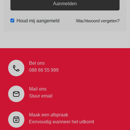
Aanmelden
Houd mij aangemeld
Wachtwoord vergeten?
Bel ons
088 66 55 999
Mail ons
Stuur email
Maak een afspraak
Eenvoudig wanneer het uitkomt