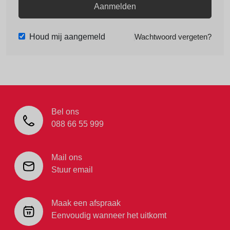
Aanmelden
Houd mij aangemeld
Wachtwoord vergeten?
Bel ons
088 66 55 999
Mail ons
Stuur email
Maak een afspraak
Eenvoudig wanneer het uitkomt