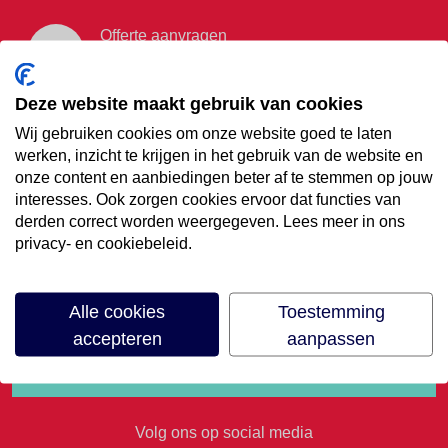
Offerte aanvragen
Vraag offerte aan
Deze website maakt gebruik van cookies
Wij gebruiken cookies om onze website goed te laten
€35,- korting op je
werken, inzicht te krijgen in het gebruik van de website en
onze content en aanbiedingen beter af te stemmen op jouw
volgende vakantie
interesses. Ook zorgen cookies ervoor dat functies van
derden correct worden weergegeven. Lees meer in ons
privacy- en cookiebeleid.
Meld je aan voor onze nieuwsbrief
Alle cookies
Toestemming
accepteren
aanpassen
Volg ons op social media