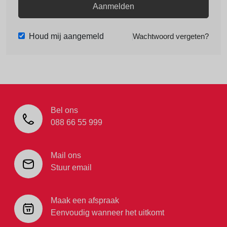
Aanmelden
Houd mij aangemeld
Wachtwoord vergeten?
Bel ons
088 66 55 999
Mail ons
Stuur email
Maak een afspraak
Eenvoudig wanneer het uitkomt