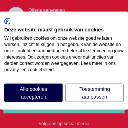
Offerte aanvragen
Vraag offerte aan
Deze website maakt gebruik van cookies
Wij gebruiken cookies om onze website goed te laten
€35,- korting op je
werken, inzicht te krijgen in het gebruik van de website en
onze content en aanbiedingen beter af te stemmen op jouw
volgende vakantie
interesses. Ook zorgen cookies ervoor dat functies van
derden correct worden weergegeven. Lees meer in ons
privacy- en cookiebeleid.
Meld je aan voor onze nieuwsbrief
Alle cookies
Toestemming
accepteren
aanpassen
Volg ons op social media